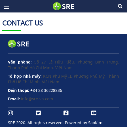
CONTACT US
Văn phòng
:
Số 27 Lê Hữu Kiều. Phường Bình Trưng.
Thành Phố Hồ Chí Minh. Việt Nam
Tổ hợp nhà máy
:
KCN Phú Mỹ II, Phường Phú Mỹ, Thành
Phố Hồ Chí Minh, Việt Nam
Điện thoại:
+
84 28 36228836
Email:
info@sre-vn.com
SRE 2020. All rights reserved. Powered by
SaoKim