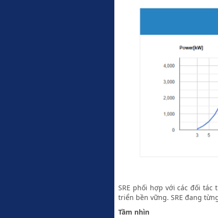
SRE phối hợp với các đối tác
triển bền vững. SRE đang từn
Tầm nhìn